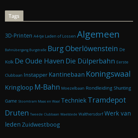
Tags
Algemeen
3D-Printen
A4-tje Laden of Lossen
Burg Oberlöwenstein
De
Bahnübergang Burgstraße
De Oude Haven
Die Dülperbahn
Kolk
Eerste
Koningswaal
Kantinebaan
Instapper
Clubbaan
M-Bahn
Kringloop
Rondleiding
Shunting
Moezelbaan
Tramdepot
Techniek
Game
Stoomtram Maas en Waal
Druten
Werk van
Walthersdorf
Tweede Clubbaan
Waelstede
leden
Zuidwestboog