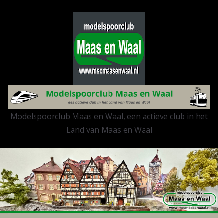
Ga
naar
de
inhoud
Modelspoorclub Maas en Waal, een actieve club in het
Land van Maas en Waal