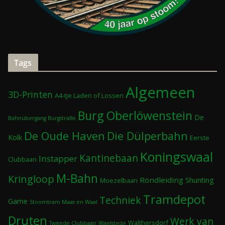
Tags
Algemeen
3D-Printen
A4-tje Laden of Lossen
Burg Oberlöwenstein
De
Bahnübergang Burgstraße
De Oude Haven
Die Dülperbahn
Kolk
Eerste
Koningswaal
Kantinebaan
Instapper
Clubbaan
M-Bahn
Kringloop
Rondleiding
Shunting
Moezelbaan
Tramdepot
Techniek
Game
Stoomtram Maas en Waal
Druten
Werk van
Walthersdorf
Tweede Clubbaan
Waelstede