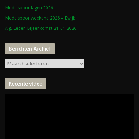
Modelspoordagen 2026
Modelspoor weekend 2026 – Ewijk
Alg. Leden Bijeenkomst 21-01-2026
Berichten Archief
Recente video
V
i
d
e
o
s