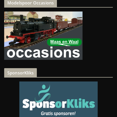
Modelspoor Occasions
SponsorKliks