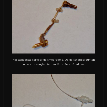
Het stangenstelsel voor de smeerpomp. Op de scharnierpunten
zijn de stukjes nylon te zien. Foto: Peter Gradussen.