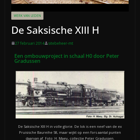
WERK VAN LEDEN
De Saksische XIII H
27 februari 2014
sitebeheer-mt
Een ombouwproject in schaal H0 door Peter
Gradussen
De Saksische XIII H in volle glorie. De lok is een neef van de ex
Pruisische Baureihe 58, maar wijkt op een fors aantal punten
daarvan af. Foto: H. Maey, collectie Peter Gradussen.