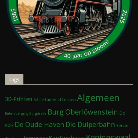
Tags
Algemeen
3D-Printen
A4-tje Laden of Lossen
Burg Oberlöwenstein
De
Bahnübergang Burgstraße
De Oude Haven
Die Dülperbahn
Kolk
Eerste
Koningswaal