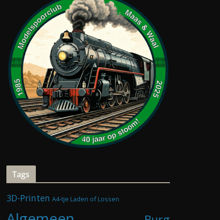
e
e
r
f
Tags
3D-Printen
A4-tje Laden of Lossen
Algemeen
Burg