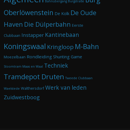
Bahnübergang Burgstraße
Oberlöwenstein
De Oude
De Kolk
Haven
Die Dülperbahn
Eerste
Kantinebaan
Instapper
Clubbaan
Koningswaal
M-Bahn
Kringloop
Rondleiding
Shunting Game
Moezelbaan
Techniek
Stoomtram Maas en Waal
Tramdepot Druten
Tweede Clubbaan
Werk van leden
Walthersdorf
Waelstede
Zuidwestboog