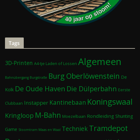
Tags
Algemeen
3D-Printen
A4-tje Laden of Lossen
Burg Oberlöwenstein
De
Bahnübergang Burgstraße
De Oude Haven
Die Dülperbahn
Kolk
Eerste
Koningswaal
Kantinebaan
Instapper
Clubbaan
M-Bahn
Kringloop
Rondleiding
Shunting
Moezelbaan
Tramdepot
Techniek
Game
Stoomtram Maas en Waal