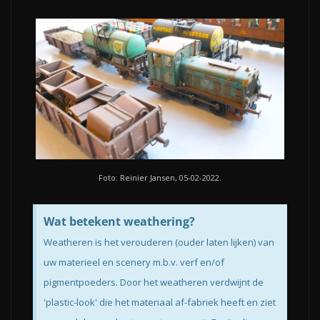
Foto: Reinier Jansen, 05-02-2022.
Wat betekent weathering?
Weatheren is het verouderen (ouder laten lijken) van
uw materieel en scenery m.b.v. verf en/of
pigmentpoeders. Door het weatheren verdwijnt de
'plastic-look' die het materiaal af-fabriek heeft en ziet