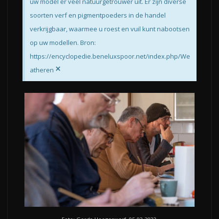
uw model er veel natuurgetrouwer uit. Er zijn diverse
soorten verf en pigmentpoeders in de handel
verkrijgbaar, waarmee u roest en vuil kunt nabootsen
op uw modellen. Bron:
https://encyclopedie.beneluxspoor.net/index.php/We
×
atheren