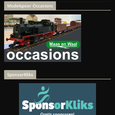
Modelspoor Occasions
SponsorKliks