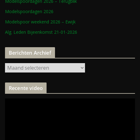
Modelspoordagen 2026 – Terugblik
Modelspoordagen 2026
Modelspoor weekend 2026 – Ewijk
Alg. Leden Bijeenkomst 21-01-2026
Berichten Archief
Recente video
V
i
d
e
o