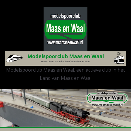
Ga
naar
de
inhoud
Modelspoorclub Maas en Waal, een actieve club in het
Land van Maas en Waal