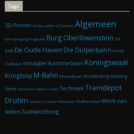
Tags
Algemeen
3D-Printen
A4-tje Laden of Lossen
Burg Oberlöwenstein
De
Bahnübergang Burgstraße
De Oude Haven
Die Dülperbahn
Kolk
Eerste
Koningswaal
Kantinebaan
Instapper
Clubbaan
M-Bahn
Kringloop
Rondleiding
Shunting
Moezelbaan
Tramdepot
Techniek
Game
Stoomtram Maas en Waal
Druten
Werk van
Walthersdorf
Tweede Clubbaan
Waelstede
leden
Zuidwestboog