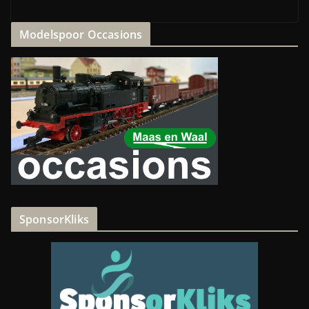
Modelspoor Occasions
SponsorKliks