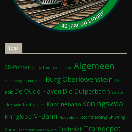
Tags
Algemeen
3D-Printen
A4-tje Laden of Lossen
Burg Oberlöwenstein
De
Bahnübergang Burgstraße
De Oude Haven
Die Dülperbahn
Kolk
Eerste
Koningswaal
Kantinebaan
Instapper
Clubbaan
M-Bahn
Kringloop
Rondleiding
Shunting
Moezelbaan
Tramdepot
Techniek
Game
Stoomtram Maas en Waal