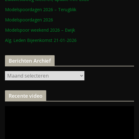
Modelspoordagen 2026 – Terugblik
Modelspoordagen 2026
Modelspoor weekend 2026 – Ewijk
Alg. Leden Bijeenkomst 21-01-2026
Berichten Archief
Recente video
V
i
d
e