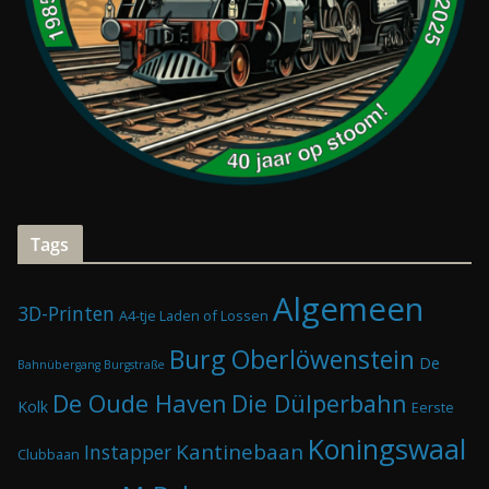
Tags
Algemeen
3D-Printen
A4-tje Laden of Lossen
Burg Oberlöwenstein
De
Bahnübergang Burgstraße
De Oude Haven
Die Dülperbahn
Kolk
Eerste
Koningswaal
Kantinebaan
Instapper
Clubbaan