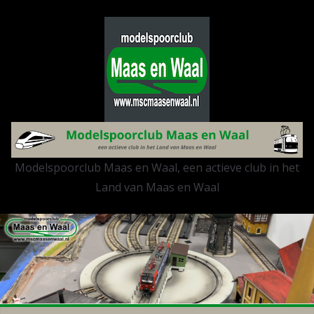
Ga
naar
de
inhoud
Modelspoorclub Maas en Waal, een actieve club in het
Land van Maas en Waal