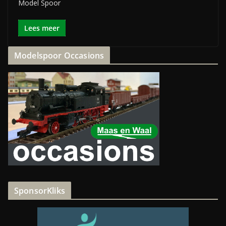
Model Spoor
Lees meer
Modelspoor Occasions
SponsorKliks