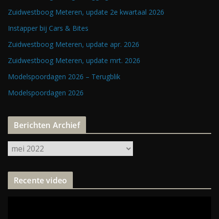
Zuidwestboog Meteren, update 2e kwartaal 2026
Instapper bij Cars & Bites
Zuidwestboog Meteren, update apr. 2026
Zuidwestboog Meteren, update mrt. 2026
Modelspoordagen 2026 – Terugblik
Modelspoordagen 2026
Berichten Archief
B
e
r
Recente video
i
c
V
h
i