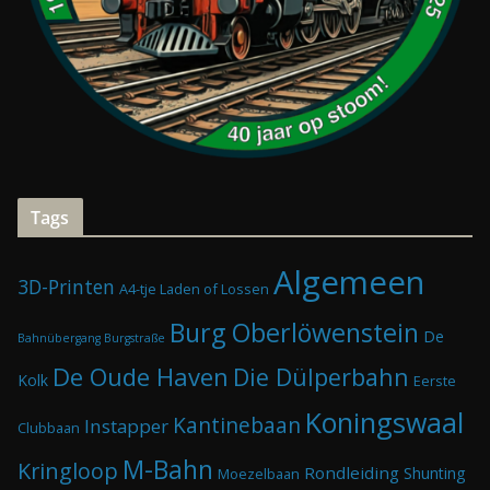
Tags
Algemeen
3D-Printen
A4-tje Laden of Lossen
Burg Oberlöwenstein
De
Bahnübergang Burgstraße
De Oude Haven
Die Dülperbahn
Kolk
Eerste
Koningswaal
Kantinebaan
Instapper
Clubbaan
M-Bahn
Kringloop
Rondleiding
Shunting
Moezelbaan