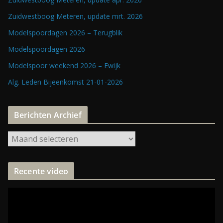
Zuidwestboog Meteren, update mrt. 2026
Modelspoordagen 2026 – Terugblik
Modelspoordagen 2026
Modelspoor weekend 2026 – Ewijk
Alg. Leden Bijeenkomst 21-01-2026
Berichten Archief
B
e
r
Recente video
i
c
V
h
i
t
d