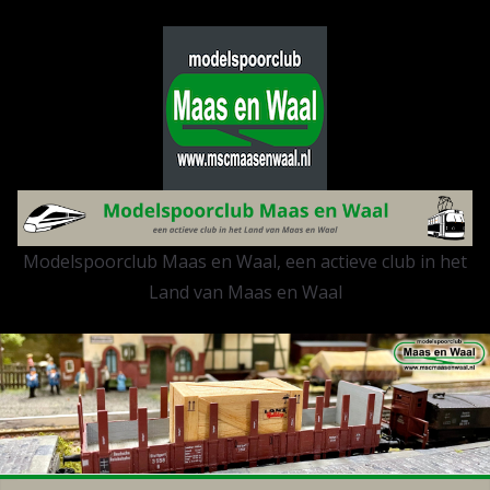
Ga
naar
de
inhoud
Modelspoorclub Maas en Waal, een actieve club in het
Land van Maas en Waal