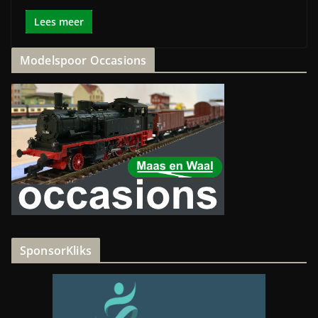
Lees meer
Modelspoor Occasions
SponsorKliks