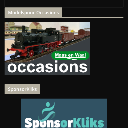
Modelspoor Occasions
SponsorKliks