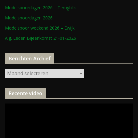
Modelspoordagen 2026 – Terugblik
Modelspoordagen 2026
Modelspoor weekend 2026 – Ewijk
Alg. Leden Bijeenkomst 21-01-2026
Berichten Archief
Recente video
V
i
d
e
o