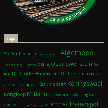
Tags
Algemeen
3D-Printen
A4-tje Laden of Lossen
Burg Oberlöwenstein
De
Bahnübergang Burgstraße
De Oude Haven
Die Dülperbahn
Kolk
Eerste
Koningswaal
Kantinebaan
Instapper
Clubbaan
M-Bahn
Kringloop
Rondleiding
Shunting
Moezelbaan
Tramdepot
Techniek
Game
Stoomtram Maas en Waal